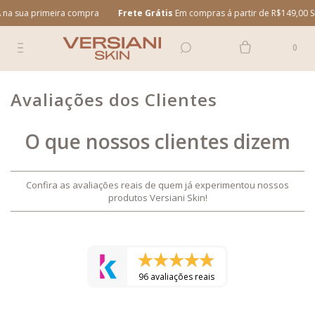
a sua primeira compra
Frete Grátis
Em compras á partir de R$149,00 Sul
0
Avaliações dos Clientes
O que nossos clientes dizem
Confira as avaliações reais de quem já experimentou nossos
produtos Versiani Skin!
96 avaliações reais