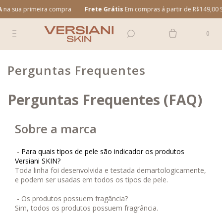
na sua primeira compra
Frete Grátis
Em compras á partir de R$149,00 Su
0
Perguntas Frequentes
Perguntas Frequentes (FAQ)
Sobre a marca
-
Para quais tipos de pele são indicador os produtos
Versiani SKIN?
Toda linha foi desenvolvida e testada demartologicamente,
e podem ser usadas em todos os tipos de pele.
- Os produtos possuem fragância?
Sim, todos os produtos possuem fragrância.