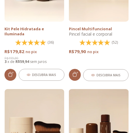
Pincel Multifuncional
Kit Pele Hidratada e
Pincel facial e corporal
Iluminada
(52)
(36)
R$79,90
R$179,82
R$199,80
3
x
de
R$59,94
sem juros
DESCUBRA MAIS
DESCUBRA MAIS