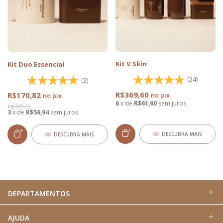
Kit V.Skin
Kit Duo Essencial
(24)
(2)
R$369,60
R$170,82
6
x
de
R$61,60
sem juros
R$189,80
3
x
de
R$56,94
sem juros
DESCUBRA MAIS
DESCUBRA MAIS
DEPARTAMENTOS
AJUDA