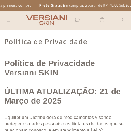
primeira compra
Frete Grátis
Em compras á partir de R$149,00 Sul, Sudes
0
Política de Privacidade
Política de Privacidade
Versiani SKIN
ÚLTIMA ATUALIZAÇÃO: 21 de
Março de 2025
Equilibrium Distribuidora de medicamentos visando
proteger os dados pessoais dos titulares de dados que se
relacionam conosco, e em atendimento a Lei nº