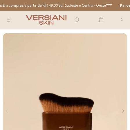
ras á partir de R$149,00 Sul, Sudeste e Centro - Oeste***
Parcele em a
0