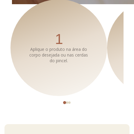
ARMAZENAMENTO
Mantenha em local limpo, seco e protegido do sol e da
umidade.
1
Aplique o produto na área do
Es
corpo desejada ou nas cerdas
obt
do pincel.