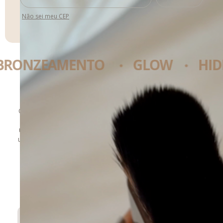
Não sei meu CEP
NZEAMENTO
GLOW
HIDRA
PINCEL MULTIFUNCIONAL · VERSIANI SKIN
O Pincel Multifuncional Versiani Skin foi desenvolvido para
elevar sua rotina de beleza. Com cerdas sintéticas de
última geração, macias e bem cheias, este pincel oferece
um toque delicado e uma aplicação uniforme de produtos
faciais e corporais. Ideal para quem busca qualidade,
versatilidade e um resultado profissional em casa —
indispensável no seu nécessaire. Transforme sua rotina
de cuidados com um toque de luxo e inovação.