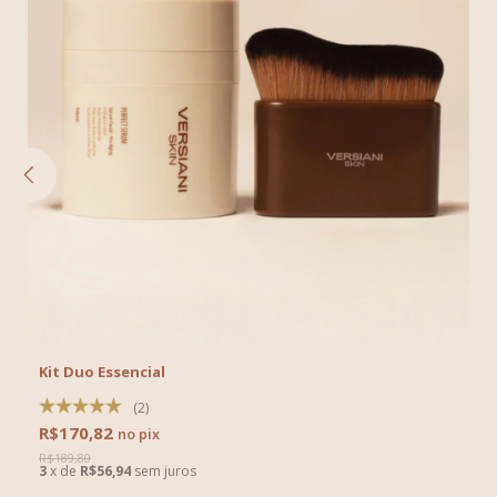
Kit Duo Essencial
(2)
R$170,82
R$189,80
3
x
de
R$56,94
sem juros