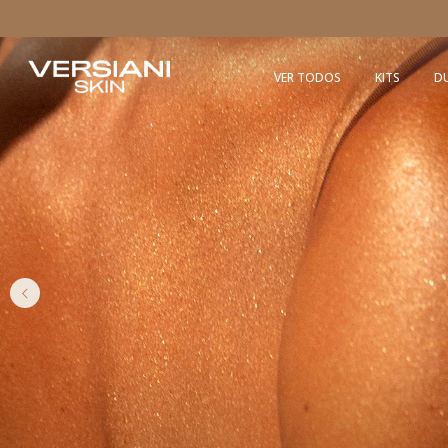
Use o cupo
VER TODOS
KITS
D