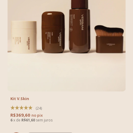
Kit V.Skin
(24)
R$369,60
6
x
de
R$61,60
sem juros