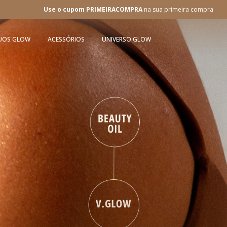
m PRIMEIRACOMPRA
na sua primeira compra
Frete Grátis
Em compras á p
UOS GLOW
ACESSÓRIOS
UNIVERSO GLOW