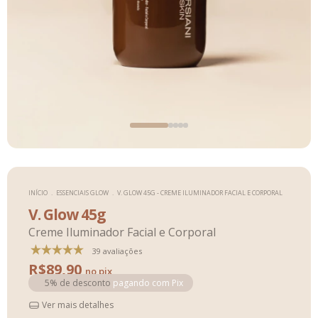
INÍCIO
.
ESSENCIAIS GLOW
.
V. GLOW 45G - CREME ILUMINADOR FACIAL E CORPORAL
V. Glow 45g
Creme Iluminador Facial e Corporal
39 avaliações
R$89,90
5% de desconto
pagando com Pix
Ver mais detalhes