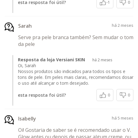
esta resposta foi útil?
-1
0
Sarah
há 2 meses
Serve pra pele branca também? Sem mudar o tom
da pele
Resposta da loja Versiani SKIN
há 2 meses
Oi, Sarah
Nossos produtos são indicados para todos os tipos e
tons de pele. Em peles mais claras, recomendamos dosar
o uso até alcançar o tom desejado.
esta resposta foi útil?
0
0
Isabelly
há 5 meses
Oi! Gostaria de saber se é recomendado usar o V.
Glow antes ou depois de passar algum creme, ou