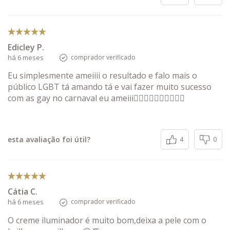
Edicley P.
há 6 meses
comprador verificado
Eu simplesmente ameiiii o resultado e falo mais o
público LGBT tá amando tá e vai fazer muito sucesso
com as gay no carnaval eu ameiii🏳️‍🌈🏳️‍🌈🏳️‍🌈🏳️‍🌈🏳️‍🌈
esta avaliação foi útil?
4
0
Cátia C.
há 6 meses
comprador verificado
O creme iluminador é muito bom,deixa a pele com o